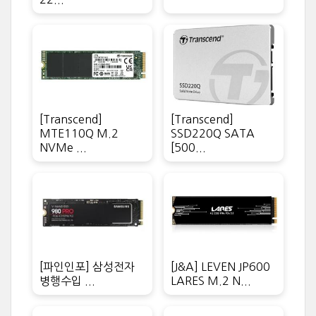
[Transcend]
[Transcend]
MTE110Q M.2
SSD220Q SATA
NVMe ...
[500...
[파인인포] 삼성전자
[J&A] LEVEN JP600
병행수입 ...
LARES M.2 N...