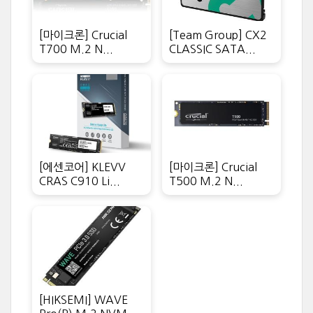
[마이크론] Crucial
[Team Group] CX2
T700 M.2 N...
CLASSIC SATA...
[에센코어] KLEVV
[마이크론] Crucial
CRAS C910 Li...
T500 M.2 N...
[HIKSEMI] WAVE