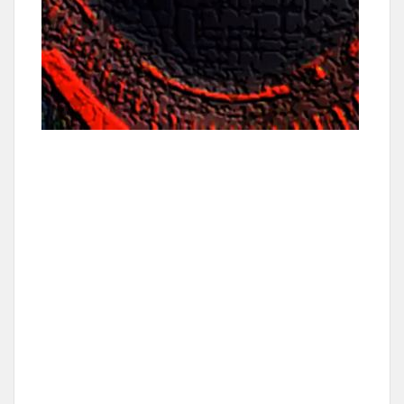
PC원격수리 PC유지보수 PC유지보수업체 PC전원 PC치료 PC컴 SSD교체방법
WINDOWS10설치
램섬웨어백신
백업복구프로그램
ENCRYPTILE ENCRYPT파일 EREBUS ESETNOD32 ELACRYPT3.0 EVERBE1.0
불법팝업 불법팝업창 불필요한파일정리 불필요한프로세스 비너스락커 비록
사무실보안 사이트가안열려요
IAMS00RRY해결 INSANECRYPT해결 IWANTTITS해결 JAFF재프해결 JAFF해결
JAVALOCKER해결 JIGSAW해결 JSWORM2.0해결 JSWORM4.0해결
TESLACRYPT2.2검사 TESLACRYPT2.2무료복구 TESLACRYPT3.0감염경로
TESLACRYPT3.0검사 TESLACRYPT3.0무료복구 TESLACRYPT4.0감염경로
TESLACRYPT4.0검사 TESLACRYPT4.0무료복구 TESLACRYPT4.1감염경로