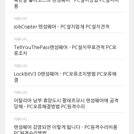
용
커뮤니티
JobCrypter 랜섬웨어 - PC설치업체 PC설치견적
커뮤니티
TellYouThePass랜섬웨어 - PC설치무료견적 PC오
류조치
커뮤니티
LockBitV3 0랜섬웨어 - PC오류조치방법 PC오류해
결
커뮤니티
이탈리아 남부 휴양도시 팔레르모시 랜섬웨어에 공격
당해 - PC오류해결방법 PC원격수리
커뮤니티
랜섬웨어 감염되면 이렇게 됩니다 - PC원격수리비용
PC원격수리방법