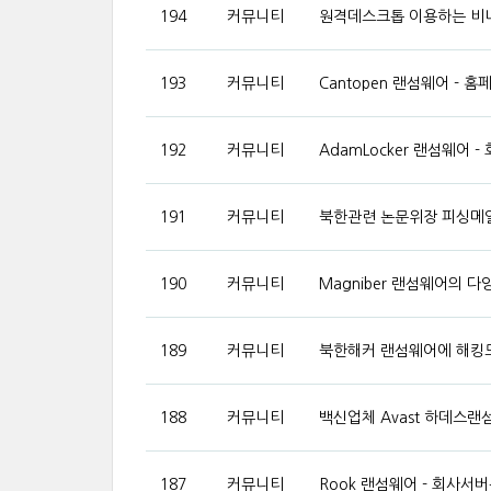
194
커뮤니티
원격데스크톱 이용하는 비
193
커뮤니티
Cantopen 랜섬웨어 -
192
커뮤니티
AdamLocker 랜섬웨어 
191
커뮤니티
북한관련 논문위장 피싱메일
190
커뮤니티
Magniber 랜섬웨어의 
189
커뮤니티
북한해커 랜섬웨어에 해킹
188
커뮤니티
백신업체 Avast 하데스
187
커뮤니티
Rook 랜섬웨어 - 회사