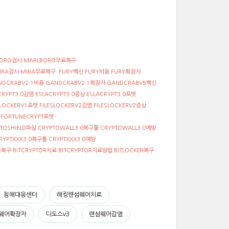
BORO검사 MARLBORO무료복구
MIRA검사 MIRA무료복구 FURY백신 FURY비용 FURY확장자
ANDCRABV2.1비용 GANDCRABV2.1확장자 GANDCRABV5백신
ACRYPT3.0감염 ESLACRYPT3.0증상 ESLACRYPT3.0포맷
SLOCKERV1포맷 FILESLOCKERV2감염 FILESLOCKERV2증상
상 FORTUNECRYPT포맷
PTOSHIELD파일 CRYPTOWALL3.0복구툴 CRYPTOWALL3.0예방
CRYPTXXX3.0복구툴 CRYPTXXX3.0예방
복구 BITCRYPTOR치료 BITCRYPTOR치료방법 BITLOCKER복구
침해대응센터
해킹랜섬웨어치료
웨어확장자
디도스v3
랜섬웨어감염