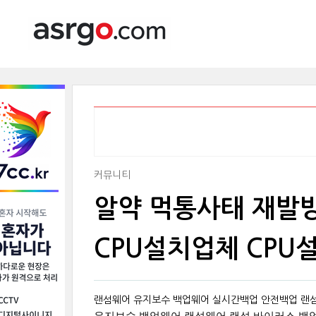
커뮤니티
알약 먹통사태 재발방
CPU설치업체 CPU
랜섬웨어 유지보수 백업웨어 실시간백업 안전백업 랜섬복구 바