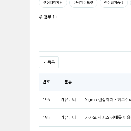
랜섬웨어차단
랜섬웨어포멧
랜섬웨어증상
첨부 1
목록
번호
분류
196
커뮤니티
Sigma 랜섬웨어 - 허브
195
커뮤니티
카카오 서비스 장애를 이용