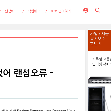
랜섬웨어
백업웨어
바로 문의하기
어 랜섬오류 -