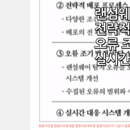
컴퓨터연결 컴퓨터오류해결 컴퓨터원격포맷 컴퓨터윈도우10설치 