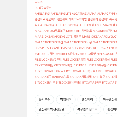
디도스
PC복구솔루션
AHNLABV3 AHNLABV3LITE ALCATRAZ ALPHA ALPHACRYPT
랜섬치료 랜썸웨어 램섬웨어 레지스트리파일 렌섬웨어 렌섬웨어복구 
ALCATRAZ해결 ALPHACRYPT해결 ALPHA해결 AMNESIA2해결 
MACRANSOM무료복구 MAGNIBER감염경로 MAGNIBER검사 
MARSJOKEAKAPOLYGLOT감염경로 MARSJOKEAKAPOLYGL
GALACTICRYPER백신 GALACTICRYPER비용 GALACTICRY
ELVISPRESLEY감염 ELVISPRESLEY증상 ELVISPRESLEY포맷 EN
EVERBE1.0감염 EVERBE1.0증상 EVERBE1.0포맷 FENIXLOCKER
FILESLOCKERV2포맷 FILESLOCKER감염 FILESLOCKER증상 F
CRYPTON예방 CRYPTON파일 CRYPTOSHIELD2.0복구툴 CRYPTO
CRYPTOWALL3.0파일 CRYPTOWALL4.0복구툴 CRYPTOWALL4
BARRAX복구 BARRAX치료 BARRAX치료방법 BART복구 BART치료
BITLOCKER치료 BITLOCKER치료방법 BTCWARE복구 BTCWA
유지보수
백업웨어
랜섬웨어
복구랜섬
랜섬웨어백신랜섬웨어
복구틀악성코드
랜섬웨