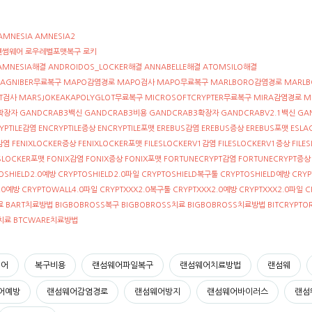
 AMNESIA AMNESIA2
렌썸웨어 로우레벨포맷복구 로키
AMNESIA해결 ANDROIDOS_LOCKER해결 ANNABELLE해결 ATOMSILO해결
MAGNIBER무료복구 MAPO감염경로 MAPO검사 MAPO무료복구 MARLBORO감염경로 MARL
OT검사 MARSJOKEAKAPOLYGLOT무료복구 MICROSOFTCRYPTER무료복구 MIRA감염경로 
PER확장자 GANDCRAB3백신 GANDCRAB3비용 GANDCRAB3확장자 GANDCRABV2.1백신 G
CRYPTILE감염 ENCRYPTILE증상 ENCRYPTILE포맷 EREBUS감염 EREBUS증상 EREBUS포맷 ESL
감염 FENIXLOCKER증상 FENIXLOCKER포맷 FILESLOCKERV1감염 FILESLOCKERV1증상 FILE
ILESLOCKER포맷 FONIX감염 FONIX증상 FONIX포맷 FORTUNECRYPT감염 FORTUNECRYPT증
SHIELD2.0예방 CRYPTOSHIELD2.0파일 CRYPTOSHIELD복구툴 CRYPTOSHIELD예방 CRY
.0예방 CRYPTOWALL4.0파일 CRYPTXXX2.0복구툴 CRYPTXXX2.0예방 CRYPTXXX2.0파일 
 BART치료방법 BIGBOBROSS복구 BIGBOBROSS치료 BIGBOBROSS치료방법 BITCRYPTOR
RE치료 BTCWARE치료방법
웨어
복구비용
랜섬웨어파일복구
랜섬웨어치료방법
랜섬웨
어예방
랜섬웨어감염경로
랜섬웨어방지
랜섬웨어바이러스
랜섬