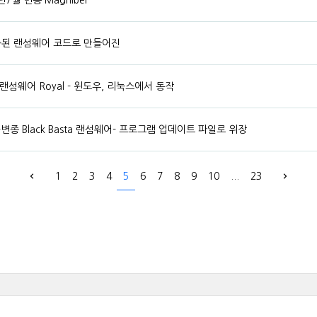
7월 변종 Magniber
 유출된 랜섬웨어 코드로 만들어진
섬웨어 Royal - 윈도우, 리눅스에서 동작
-변종 Black Basta 랜섬웨어- 프로그램 업데이트 파일로 위장
1
2
3
4
5
6
7
8
9
10
...
23