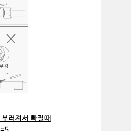
핀이 부러져서 빠질때
e=5