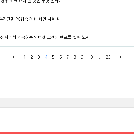
경우 체크 해야 할 것은 무엇 일까?
 추가단말 PC접속 제한 화면 나올 때
통신사에서 제공하는 인터넷 모뎀의 램프를 살펴 보자
1
2
3
4
5
6
7
8
9
10
...
23