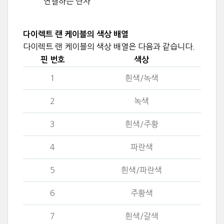
연결하는 단자
다이렉트 랜 케이블의 색상 배열
다이렉트 랜 케이블의 색상 배열은 다음과 같습니다.
핀 번호
색상
1
흰색/녹색
2
녹색
3
흰색/주황
4
파란색
5
흰색/파란색
6
주황색
7
흰색/갈색