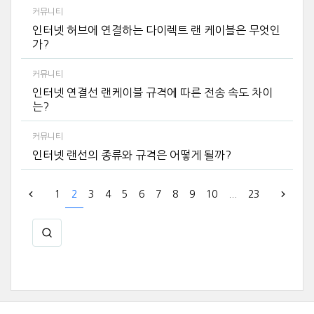
커뮤니티
인터넷 허브에 연결하는 다이렉트 랜 케이블은 무엇인
가?
커뮤니티
인터넷 연결선 랜케이블 규격에 따른 전송 속도 차이
는?
커뮤니티
인터넷 랜선의 종류와 규격은 어떻게 될까?
1
2
3
4
5
6
7
8
9
10
...
23