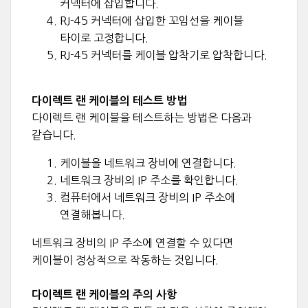
커넥터에 삽입합니다.
RJ-45 커넥터에 삽입한 꼬임선을 케이블
타이로 고정합니다.
RJ-45 커넥터를 케이블 압착기로 압착합니다.
다이렉트 랜 케이블의 테스트 방법
다이렉트 랜 케이블을 테스트하는 방법은 다음과
같습니다.
케이블을 네트워크 장비에 연결합니다.
네트워크 장비의 IP 주소를 확인합니다.
컴퓨터에서 네트워크 장비의 IP 주소에
연결해봅니다.
네트워크 장비의 IP 주소에 연결할 수 있다면
케이블이 정상적으로 작동하는 것입니다.
다이렉트 랜 케이블의 주의 사항