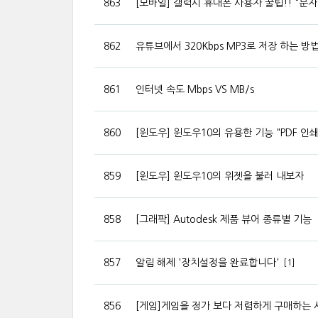
863
[모바일] 갤럭시 휴대폰 사용자 꿀팁!! "
862
유튜브에서 320Kbps MP3로 저장 하는 방
861
인터넷 속도 Mbps VS MB/s
860
[윈도우] 윈도우10의 유용한 기능 "PDF 인
859
[윈도우] 윈도우10의 위젯을 불러 내보자
858
[그래팍] Autodesk 제품 뷰어 종류별 기능
857
알림 해제 '장치설정을 완료합니다'
[1]
856
[게임]게임을 정가 보다 저렴하게 구매하는