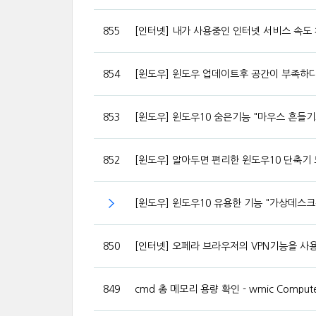
855
[인터넷] 내가 사용중인 인터넷 서비스 속도 
854
[윈도우] 윈도우 업데이트후 공간이 부족하다면
853
[윈도우] 윈도우10 숨은기능 "마우스 흔들
852
[윈도우] 알아두면 편리한 윈도우10 단축기
[윈도우] 윈도우10 유용한 기능 "가상데스크
850
[인터넷] 오페라 브라우저의 VPN기능을 사
849
cmd 총 메모리 용량 확인 - wmic ComputerS