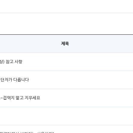
제목
상) 참고 사항
드 단자가 다릅니다
요~겁먹지 말고 지우세요