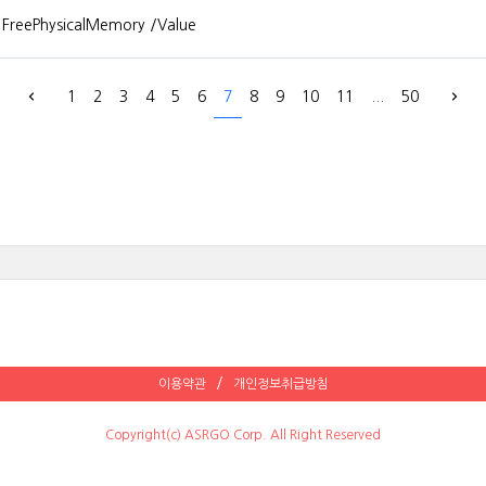
eePhysicalMemory /Value
1
2
3
4
5
6
7
8
9
10
11
...
50
이용약관
개인정보취급방침
Copyright(c) ASRGO Corp. All Right Reserved