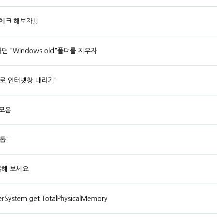
체크 해보자!!
 "Windows.old"폴더를 지우자
기로 인터넷창 내리기"
 모음
톱"
용해 보세요
ystem get TotalPhysicalMemory