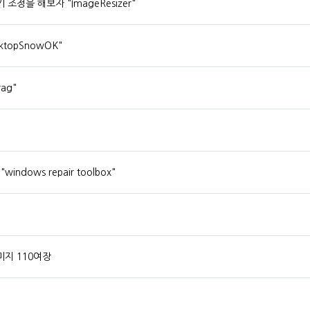
정을 해보자 "ImageResizer"
topSnowOK"
ag"
ows repair toolbox"
미지 110여장