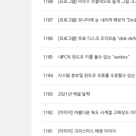
1188
[프로그램] 마우스 우클릭으로 쉽게 그림 크기 조
1187
[프로그램] 모니터에 눈 내리게 해보자 "Desk
1186
[프로그램] 무료 디스크 조각모음 "disk-defr
1185
내PC의 윈도우 키를 볼수 있는 "winkey"
1184
시스템 정보및 윈도우 오류를 수정할수 있는 "wind
1183
2021년 엑셀 달력
1182
[이미지] 아름다운 독도 사계절 고해상도 이
1181
[이미지] 크리스마스 배경 이미지