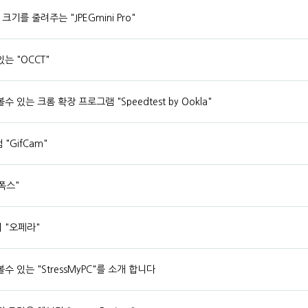
기를 줄려주는 "JPEGmini Pro"
는 "OCCT"
있는 크롬 확장 프로그램 "Speedtest by Ookla"
"GifCam"
폭스"
 "오페라"
 있는 "StressMyPC"를 소개 합니다