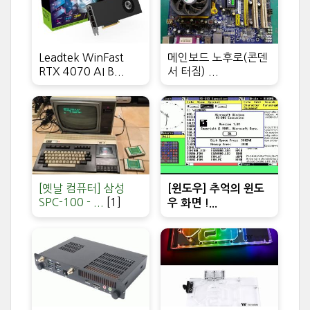
Leadtek WinFast
메인보드 노후로(콘덴
RTX 4070 AI B...
서 터짐) ...
[옛날 컴퓨터] 삼성
[윈도우] 추억의 윈도
SPC-100 - ...
[1]
우 화면 !...