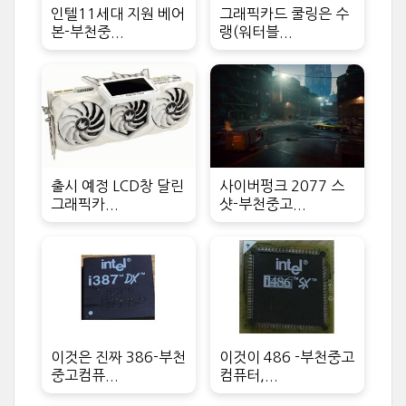
인텔11세대 지원 베어
그래픽카드 쿨링은 수
본-부천중...
랭(워터블...
출시 예정 LCD창 달린
사이버펑크 2077 스
그래픽카...
샷-부천중고...
이것은 진짜 386-부천
이것이 486 -부천중고
중고컴퓨...
컴퓨터,...