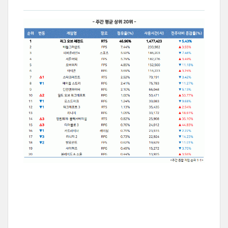
중고컴퓨터,컴퓨터게임,컴퓨터본체,일체형PC,미니PC,컴퓨터파워,올인원PC,LG컴퓨터,PC조립,
컴퓨터매입,조립식PC,엘지컴퓨터,컴퓨터용품,컴퓨터주변기기,중고판매,PC방컴퓨터중고,리퍼컴퓨터,
컴퓨터판매,중고PC매입,중고게이밍컴퓨터,삼성본체,1155메인보드,중고파워,WINDOW10정품인증,
리퍼PC,모니터폐기,노트북중고매입,삼성중고노트북,중고모니터매입,컴퓨터본체버리기,
고장난노트북매입,컴퓨터버릴때,조립식컴퓨터순위,중고컴퓨터세트,가정용컴퓨터,폐컴퓨터,