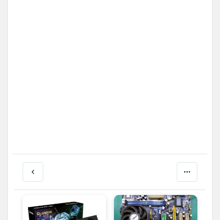
컴퓨터조립비용,게이밍미니PC,미니피시,컴퓨터매장,컴퓨터최고사양,엘지데스크탑,
일체형PC추천,PC조립하기,사무용조립컴퓨터,캐드용컴퓨터,노트북팔기,컴퓨터튜닝,그래픽카드종류,
고장난컴퓨터매입,PC방중고,가성비PC,컴퓨터부품판매,폐노트북,모니터수거,하드디스크삭제,
중고나라노트북,LG본체,디자인용컴퓨터,고장난모니터,삼성사무용컴퓨터,미니본체,커스텀컴퓨터,
게임용그래픽카드,다나와중고PC,다나와중고컴퓨터,용산중고PC,중고게이밍모니터,
컴퓨터온라인견적,PC폐기,MSI데스크탑,노트북수거,컴퓨터모니터중고,중고24인치모니터,
삼성중고모니터,중고일체형PC,게임용컴퓨터사양,동영상편집용컴퓨터,중고게이밍PC,
삼성컴퓨터중고,게이밍컴퓨터중고,컴퓨터중고사이트,컴퓨터중고가격,중고컴퓨터추천,
중고삼성컴퓨터,리퍼브PC,삼성중고PC,삼성슬림컴퓨터,컴퓨터판매점,컴퓨터윈도우10,리퍼데스크탑,
컴퓨터본체교체,게이밍모니터중고,메인보드가성비,사무용PC사양,리퍼피씨,I3중고,컴부품,DELL본체,
올인원PC중고,데스크탑리퍼