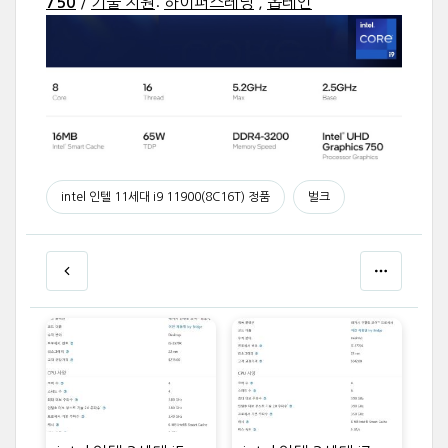
/
기술 지원
:
하이퍼스레딩
,
옵테인
750
intel 인텔 11세대 i9 11900(8C16T) 정품
벌크