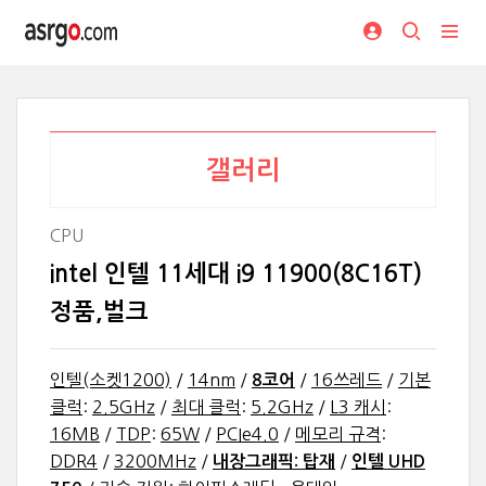
갤러리
CPU
intel 인텔 11세대 i9 11900(8C16T)
정품,벌크
인텔(소켓1200)
/
14nm
/
/
16쓰레드
/
기본
8코어
클럭
:
2.5GHz
/
최대 클럭
:
5.2GHz
/
L3 캐시
:
16MB
/
TDP
:
65W
/
PCIe4.0
/
메모리 규격
:
DDR4
/
3200MHz
/
/
내장그래픽: 탑재
인텔 UHD