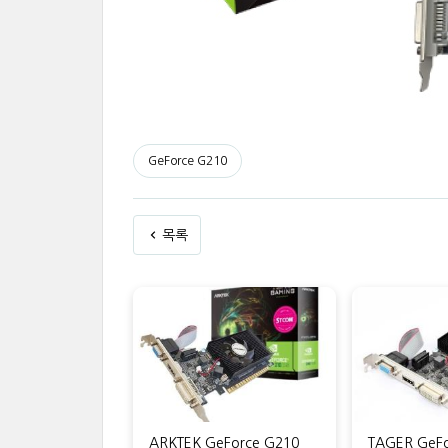
GeForce G210
목록
ARKTEK GeForce G210
TAGER GeFo