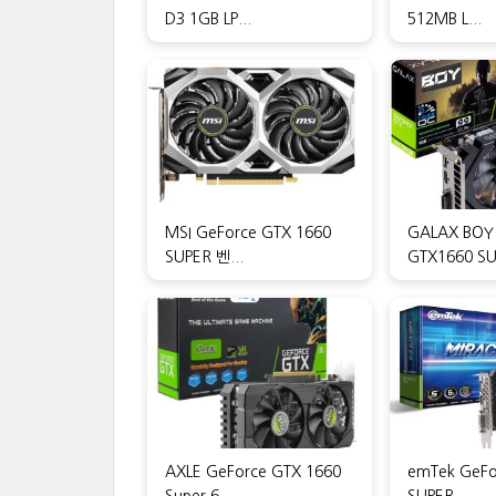
D3 1GB LP...
512MB L...
MSI GeForce GTX 1660
GALAX BOY
SUPER 벤...
GTX1660 SUP
AXLE GeForce GTX 1660
emTek GeFo
Super 6...
SUPER ...