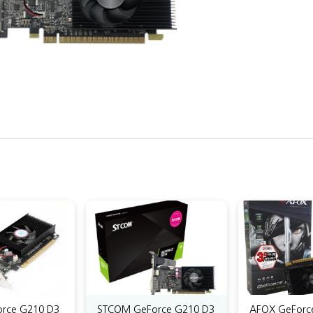
rce G210 D3
STCOM GeForce G210 D3
AFOX GeForc