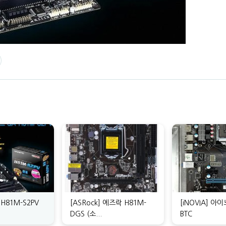
 H81M-S2PV
[ASRock] 에즈락 H81M-
[iNOVIA] 아
DGS (소...
BTC