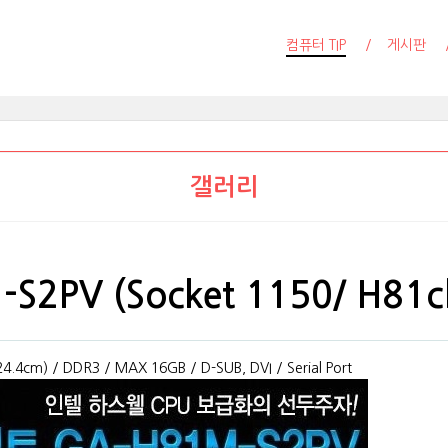
컴퓨터 TIP
게시판
갤러리
S2PV (Socket 1150/ H81ch
.4cm) / DDR3 / MAX 16GB / D-SUB, DVI / Serial Port