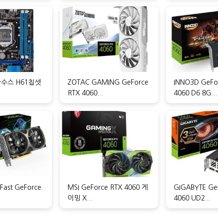
수스 H61칩셋
ZOTAC GAMING GeForce
INNO3D GeFo
RTX 4060...
4060 D6 8G...
Fast GeForce
MSI GeForce RTX 4060 게
GIGABYTE Ge
이밍 X...
4060 UD2...