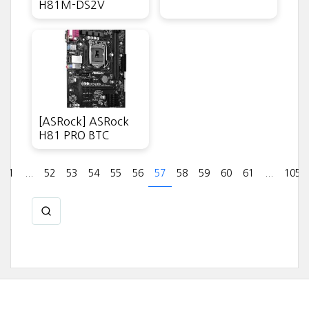
H81M-DS2V
[ASRock] ASRock
H81 PRO BTC
1
...
52
53
54
55
56
57
58
59
60
61
...
105