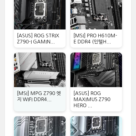
[ASUS] ROG STRIX
[MSI] PRO H610M-
Z790-I GAMIN...
E DDR4 (인텔H...
[MSI] MPG Z790 엣
[ASUS] ROG
지 WIFI DDR4...
MAXIMUS Z790
HERO ...