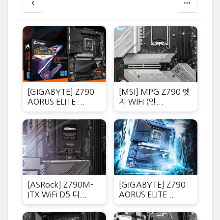
[GIGABYTE] Z790
[MSI] MPG Z790 엣
AORUS ELITE ...
지 WIFI (인...
[ASRock] Z790M-
[GIGABYTE] Z790
ITX WiFi D5 디...
AORUS ELITE ...