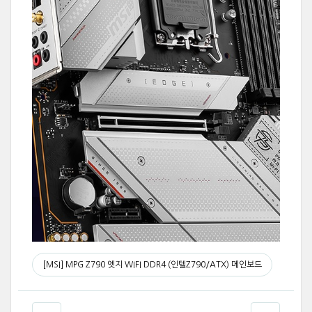
[MSI] MPG Z790 엣지 WIFI DDR4 (인텔Z790/ATX) 메인보드