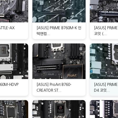
BATTLE-AX
[ASUS] PRIME B760M-K 인
[ASUS] PRIM
텍앤컴...
코잇 (...
760M-HDVP
[ASUS] ProArt B760-
[ASUS] PRIM
CREATOR ST...
D4 코잇...