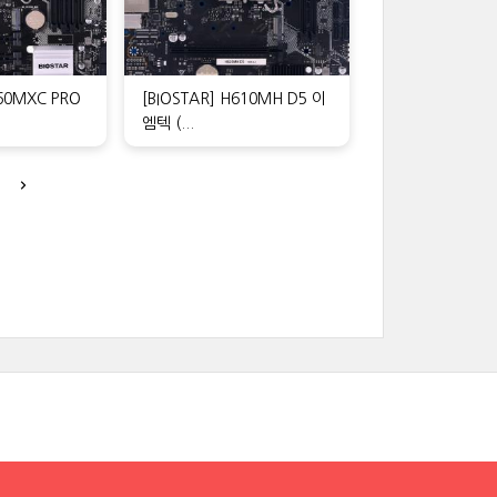
760MXC PRO
[BIOSTAR] H610MH D5 이
엠텍 (...