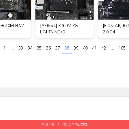
 H610M H V2
[ASRock] B760M PG
[BIOSTAR] B
LIGHTNING/D...
2.0 D4...
1
...
33
34
35
36
37
38
39
40
41
42
...
105
이용약관
개인정보취급방침