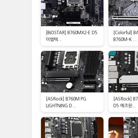
[BIOSTAR] B760MX2-E D5
[Colorful] 
이엠텍...
B760M-K ...
[ASRock] B760M PG
[ASRock] B
LIGHTNING D...
D5 에즈윈...