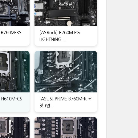
E B760M-KS
[ASRock] B760M PG
LIGHTNING ...
E H610M-CS
[ASUS] PRIME B760M-K 코
잇 (인...