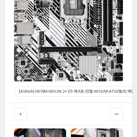
[ASRock] H610M-HDV/M.2+ D5 에즈윈 (인텔 H610/M-ATX)(벌크) 메인