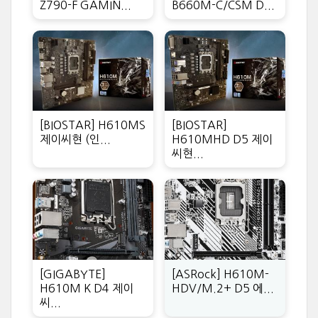
Z790-F GAMIN...
B660M-C/CSM D...
[BIOSTAR] H610MS
[BIOSTAR]
제이씨현 (인...
H610MHD D5 제이
씨현...
[GIGABYTE]
[ASRock] H610M-
H610M K D4 제이
HDV/M.2+ D5 에...
씨...