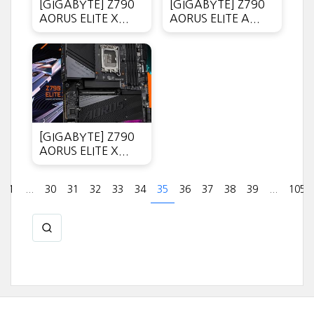
[GIGABYTE] Z790
[GIGABYTE] Z790
AORUS ELITE X...
AORUS ELITE A...
[GIGABYTE] Z790
AORUS ELITE X...
1
...
30
31
32
33
34
35
36
37
38
39
...
105