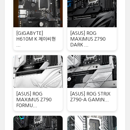
[GIGABYTE]
[ASUS] ROG
H610M K 제이씨현
MAXIMUS Z790
...
DARK ...
[ASUS] ROG
[ASUS] ROG STRIX
MAXIMUS Z790
Z790-A GAMIN...
FORMU...