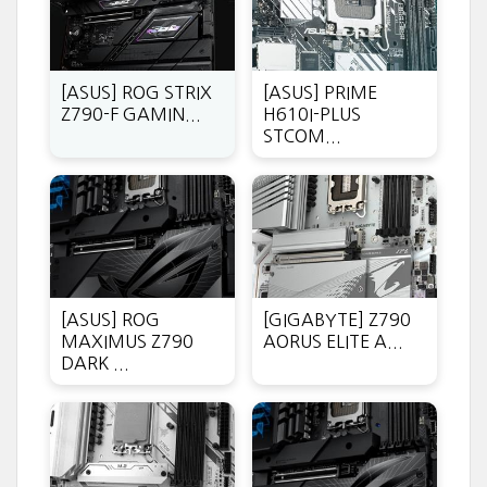
[ASUS] ROG STRIX
[ASUS] PRIME
Z790-F GAMIN...
H610I-PLUS
STCOM...
[ASUS] ROG
[GIGABYTE] Z790
MAXIMUS Z790
AORUS ELITE A...
DARK ...