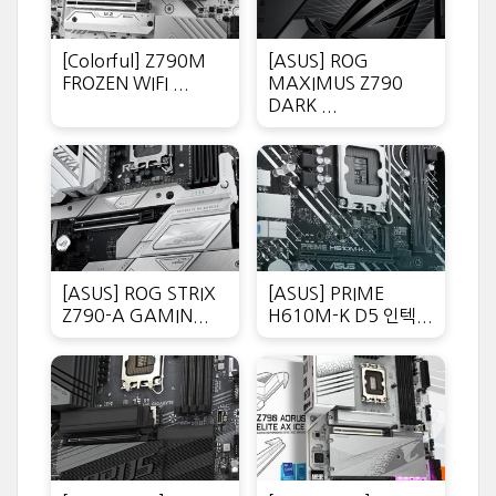
[Colorful] Z790M
[ASUS] ROG
FROZEN WIFI ...
MAXIMUS Z790
DARK ...
[ASUS] ROG STRIX
[ASUS] PRIME
Z790-A GAMIN...
H610M-K D5 인텍...