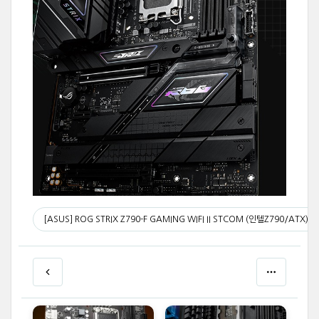
[ASUS] ROG STRIX Z790-F GAMING WIFI II STCOM (인텔Z790/ATX)