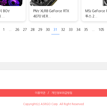
시 BOY
PNY XLR8 GeForce RTX
MSI GeForce 
...
4070 VER...
투스 2...
1
...
26
27
28
29
30
31
32
33
34
35
...
105
이용약관
개인정보취급방침
Copyright(c) ASRGO Corp. All Right Reserved