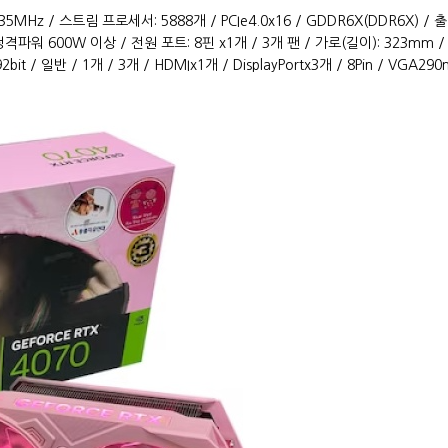
5MHz / 스트림 프로세서: 5888개 / PCIe4.0x16 / GDDR6X(DDR6X) / 출
정격파워 600W 이상 / 전원 포트: 8핀 x1개 / 3개 팬 / 가로(길이): 323mm /
/ 192bit / 일반 / 1개 / 3개 / HDMIx1개 / DisplayPortx3개 / 8Pin / 