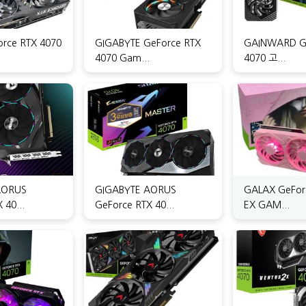
rce RTX 4070
GIGABYTE GeForce RTX
GAINWARD G
4070 Gam...
4070 고...
AORUS
GIGABYTE AORUS
GALAX GeFor
 40...
GeForce RTX 40...
EX GAM...