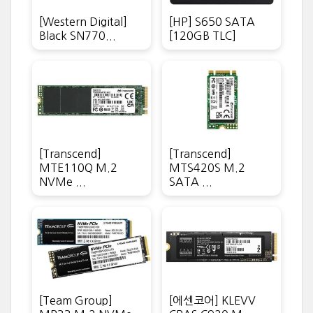
[Western Digital]
[HP] S650 SATA
Black SN770...
[120GB TLC]
[Transcend]
[Transcend]
MTE110Q M.2
MTS420S M.2
NVMe ...
SATA ...
[Team Group]
[에센코어] KLEVV