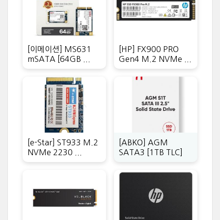
[이메이션] MS631
[HP] FX900 PRO
mSATA [64GB ...
Gen4 M.2 NVMe ...
[e-Star] ST933 M.2
[ABKO] AGM
NVMe 2230 ...
SATA3 [1TB TLC]