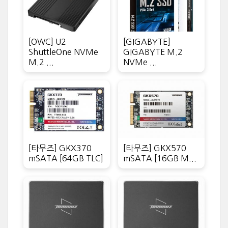
[OWC] U2
[GIGABYTE]
ShuttleOne NVMe
GIGABYTE M.2
M.2 ...
NVMe ...
[타무즈] GKX370
[타무즈] GKX570
mSATA [64GB TLC]
mSATA [16GB M...