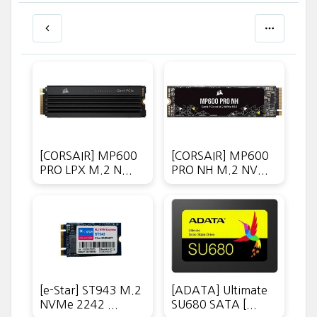
[CORSAIR] MP600
[CORSAIR] MP600
PRO LPX M.2 N...
PRO NH M.2 NV...
[e-Star] ST943 M.2
[ADATA] Ultimate
NVMe 2242 ...
SU680 SATA [...