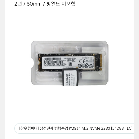
2년 / 80mm / 방열판 미포함
[장우컴퍼니] 삼성전자 병행수입 PM9a1 M.2 NVMe 2280 [512GB TLC] 벌