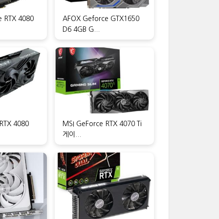
e RTX 4080
AFOX Geforce GTX1650
D6 4GB G...
RTX 4080
MSI GeForce RTX 4070 Ti
게이...