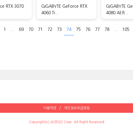
ce RTX 3070
GIGABYTE GeForce RTX
GIGABYTE Ge
4060 Ti...
4080 AER...
1
...
69
70
71
72
73
74
75
76
77
78
...
105
이용약관
개인정보취급방침
Copyright(c) ASRGO Corp. All Right Reserved