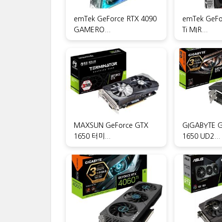
emTek GeForce RTX 4090
emTek GeFo
GAMERO...
Ti MIR...
MAXSUN GeForce GTX
GIGABYTE G
1650 터미...
1650 UD2...