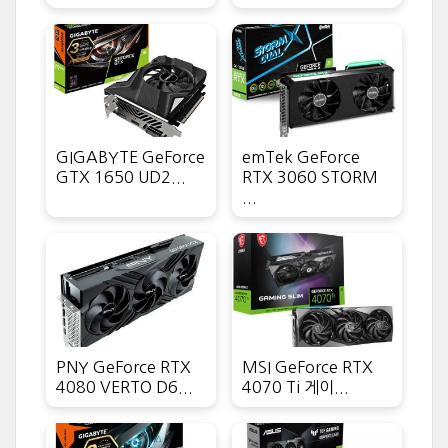
GIGABYTE GeForce
emTek GeForce
GTX 1650 UD2...
RTX 3060 STORM
...
PNY GeForce RTX
MSI GeForce RTX
4080 VERTO D6...
4070 Ti 게이...