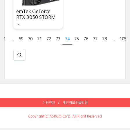
emTek GeForce
RTX 3050 STORM
...
1
...
69
70
71
72
73
74
75
76
77
78
...
105
이용약관
개인정보취급방침
Copyright(c) ASRGO Corp. All Right Reserved