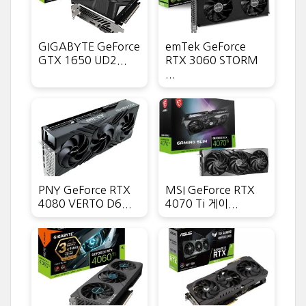
GIGABYTE GeForce
emTek GeForce
GTX 1650 UD2...
RTX 3060 STORM
...
PNY GeForce RTX
MSI GeForce RTX
4080 VERTO D6...
4070 Ti 게이...